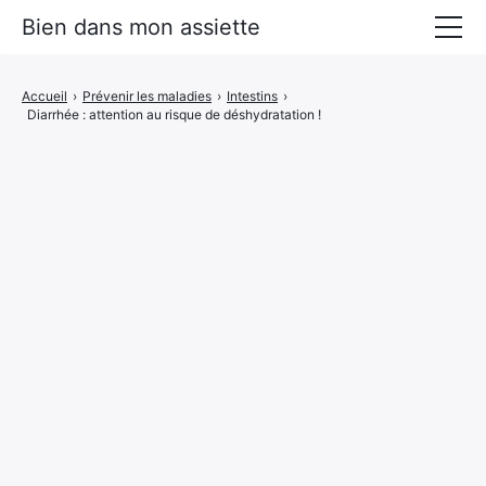
Bien dans mon assiette
Manger mieux
Accueil
›
Prévenir les maladies
›
Intestins
›
Diarrhée : attention au risque de déshydratation !
Prévenir les maladies
Livres Alimentation santé