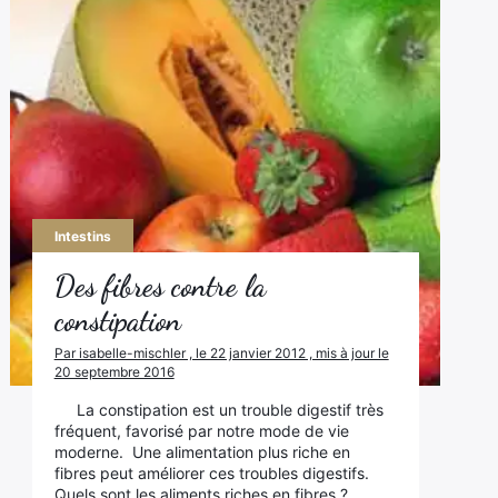
Intestins
Des fibres contre la
constipation
Par isabelle-mischler , le 22 janvier 2012 , mis à jour le
20 septembre 2016
La constipation est un trouble digestif très
fréquent, favorisé par notre mode de vie
moderne. Une alimentation plus riche en
fibres peut améliorer ces troubles digestifs.
Quels sont les aliments riches en fibres ?…