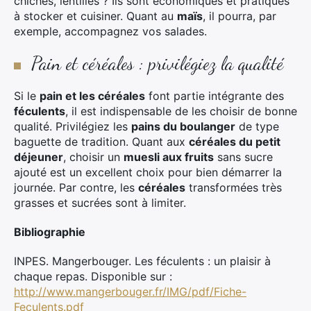
chiches, lentilles ? Ils sont économiques et pratiques
à stocker et cuisiner. Quant au
maïs
, il pourra, par
exemple, accompagnez vos salades.
Pain et céréales : privilégiez la qualité
Si le
pain et les céréales
font partie intégrante des
féculents
, il est indispensable de les choisir de bonne
qualité. Privilégiez les
pains du boulanger
de type
baguette de tradition. Quant aux
céréales du petit
déjeuner
, choisir un
muesli aux fruits
sans sucre
ajouté est un excellent choix pour bien démarrer la
journée. Par contre, les
céréales
transformées très
grasses et sucrées sont à limiter.
Bibliographie
INPES. Mangerbouger. Les féculents : un plaisir à
chaque repas. Disponible sur :
http://www.mangerbouger.fr/IMG/pdf/Fiche-
Feculents.pdf