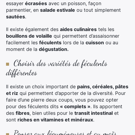
essayer
écrasées
avec un poisson, façon
parmentier, en
salade estivale
ou tout simplement
sautées
.
Il existe également des
aides culinaires
tels les
bouillons de volaille
qui permettent d’assaisonner
facilement les
féculents
lors de la
cuisson
ou au
moment de la
dégustation.
Choisir des variétés de féculents
différentes
×
Il existe un choix important de
pains, céréales, pâtes
Rechercher
et riz
qui permettent d’apporter de la diversité. Pour
:
faire d’une pierre deux coups, vous pouvez opter
pour des féculents dits
« complets »
. Ils apportent
des
fibres
, bien utiles pour le
transit intestinal
et
sont
riches en vitamines et minéraux
.
Pensez aux légumineuses et au maïs