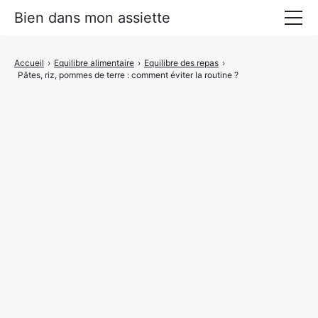
Bien dans mon assiette
Manger mieux
Accueil
›
Equilibre alimentaire
›
Equilibre des repas
›
Pâtes, riz, pommes de terre : comment éviter la routine ?
Prévenir les maladies
Livres Alimentation santé