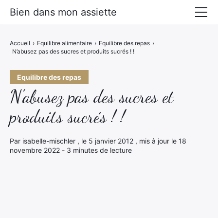
Bien dans mon assiette
Manger mieux
Accueil
›
Equilibre alimentaire
›
Equilibre des repas
›
N’abusez pas des sucres et produits sucrés ! !
Prévenir les maladies
Livres Alimentation santé
Equilibre des repas
N’abusez pas des sucres et
produits sucrés ! !
Par isabelle-mischler , le 5 janvier 2012 , mis à jour le 18
novembre 2022 - 3 minutes de lecture